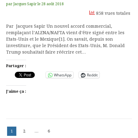
par
Jacques Sapir
le
28 août 2018
858 vues totales
Par Jacques Sapir Un nouvel accord commercial,
remplaçant l’ALENA/NAFTA vient d’être signé entre les
Etats-Unis et le Mexique[1]. On savait, depuis son
investiture, que le Président des Etats-Unis, M. Donald
Trump souhaitait faire réécrire cet…
Partager :
WhatsApp
Reddit
J’aime ça :
Pagination
Page
Page
Page
1
2
…
6