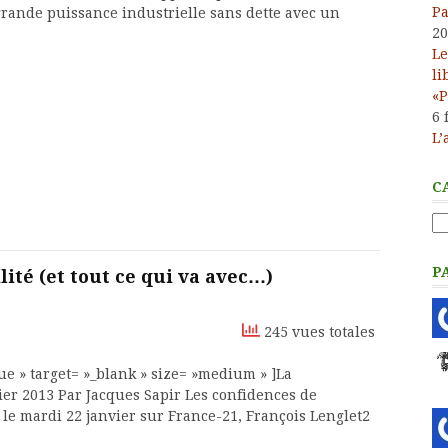
Pa
grande puissance industrielle sans dette avec un
20
Le
li
«P
6 
L’
C
Ca
P
lité (et tout ce qui va avec…)
245 vues totales
e » target= »_blank » size= »medium » ]La
er 2013 Par Jacques Sapir Les confidences de
 le mardi 22 janvier sur France-21, François Lenglet2