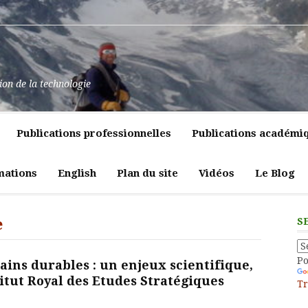
at
ssance
nt
pulence,
ns
tion de la technologie
lics
mment
e
itiques
Publications professionnelles
Publications académi
vreté
liques
ligeante
t
atrices
mations
English
Plan du site
Vidéos
Le Blog
eur
e
S
P
ins durables : un enjeux scientifique,
titut Royal des Etudes Stratégiques
Tr