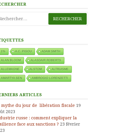
ECHERCHER
chercher :
TIQUETTES
1%
A.C. PIGOU
ADAM SMITH
ALAN BLOOM
ALASDAIR ROBERTS
ALLEMAGNE
ALSTOM
ALTRUISME
AMARTYA SEN
AMBROGIO LORENZETTI
ERNIERS ARTICLES
 mythe du jour de libération fiscale
19
ût 2023
dustrie russe : comment expliquer la
silience face aux sanctions ?
23 février
23