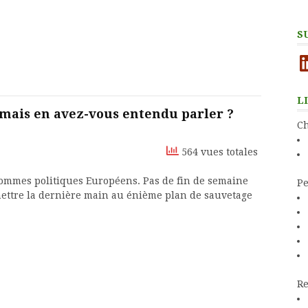
S
Li
L
 mais en avez-vous entendu parler ?
Ch
564 vues totales
ommes politiques Européens. Pas de fin de semaine
Pe
mettre la dernière main au énième plan de sauvetage
Re