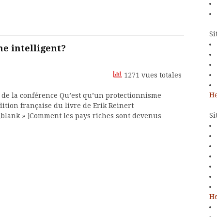
Si
e intelligent?
1271 vues totales
He
rs de la conférence Qu’est qu’un protectionnisme
édition française du livre de Erik Reinert
Si
»_blank » ]Comment les pays riches sont devenus
He