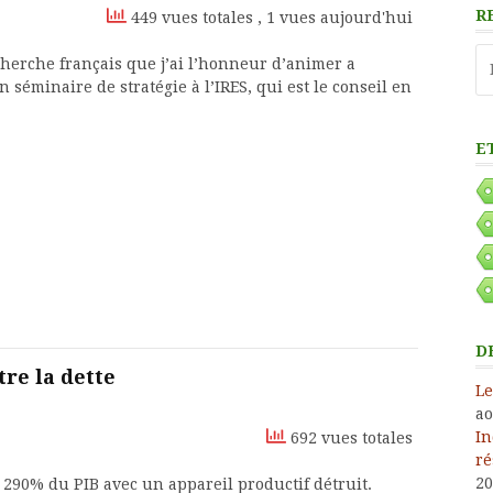
R
449 vues totales
, 1 vues aujourd'hui
Re
cherche français que j’ai l’honneur d’animer a
séminaire de stratégie à l’IRES, qui est le conseil en
E
D
tre la dette
Le
ao
In
692 vues totales
ré
20
t 290% du PIB avec un appareil productif détruit.