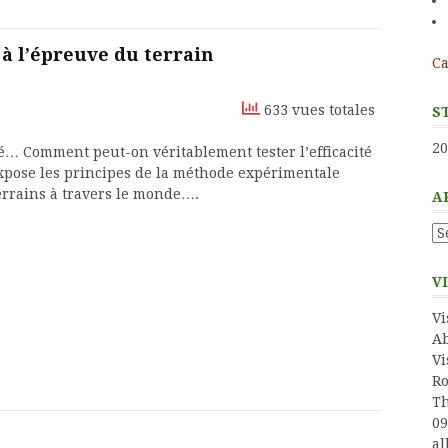
 l’épreuve du terrain
Ca
633 vues totales
S
20
té… Comment peut-on véritablement tester l’efficacité
expose les principes de la méthode expérimentale
terrains à travers le monde….
A
Ar
V
Vi
Ab
Vi
Ro
Th
09
al