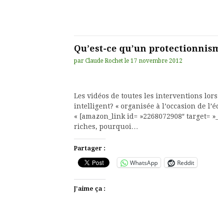
Qu’est-ce qu’un protectionnism
par
Claude Rochet
le
17 novembre 2012
Les vidéos de toutes les interventions lo
intelligent? « organisée à l’occasion de l’
« [amazon_link id= »2268072908″ target= 
riches, pourquoi…
Partager :
WhatsApp
Reddit
J’aime ça :