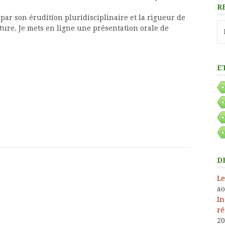
R
par son érudition pluridisciplinaire et la rigueur de
Re
cture. Je mets en ligne une présentation orale de
E
D
Le
ao
In
ré
20