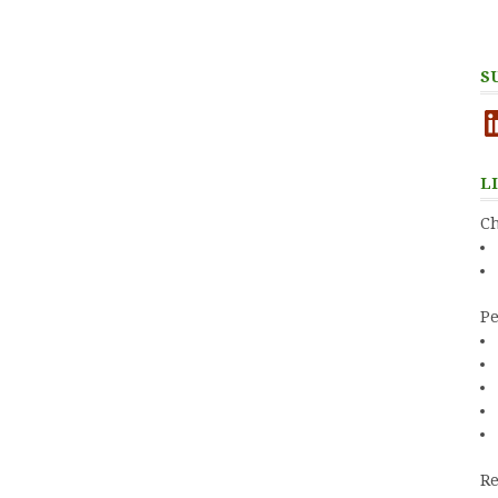
S
Li
L
Ch
Pe
Re