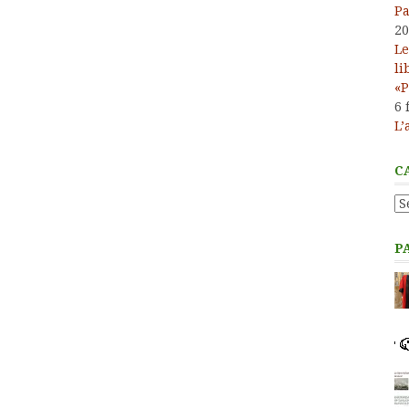
Pa
20
Le
li
«P
6 
L’
C
Ca
P