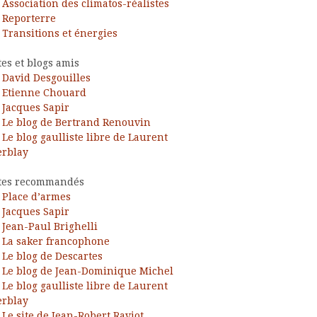
Association des climatos-réalistes
Reporterre
Transitions et énergies
tes et blogs amis
David Desgouilles
Etienne Chouard
Jacques Sapir
Le blog de Bertrand Renouvin
Le blog gaulliste libre de Laurent
rblay
tes recommandés
Place d’armes
Jacques Sapir
Jean-Paul Brighelli
La saker francophone
Le blog de Descartes
Le blog de Jean-Dominique Michel
Le blog gaulliste libre de Laurent
rblay
Le site de Jean-Robert Raviot