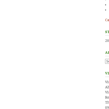
Ca
S
20
A
Ar
V
Vi
Ab
Vi
Ro
Th
09