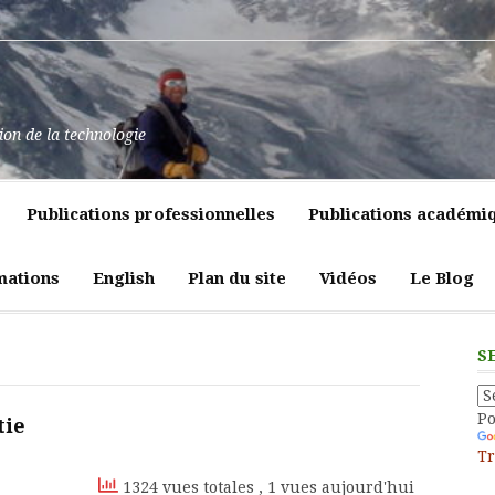
at
ssance
nt
pulence,
ns
tion de la technologie
lics
mment
e
itiques
Publications professionnelles
Publications académi
vreté
liques
ligeante
t
atrices
mations
English
Plan du site
Vidéos
Le Blog
eur
S
P
tie
Tr
1324 vues totales
, 1 vues aujourd'hui