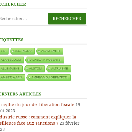
ECHERCHER
chercher :
TIQUETTES
1%
A.C. PIGOU
ADAM SMITH
ALAN BLOOM
ALASDAIR ROBERTS
ALLEMAGNE
ALSTOM
ALTRUISME
AMARTYA SEN
AMBROGIO LORENZETTI
ERNIERS ARTICLES
 mythe du jour de libération fiscale
19
ût 2023
dustrie russe : comment expliquer la
silience face aux sanctions ?
23 février
23