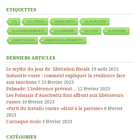
ETIQUETTES
1%
A.C. PIGOU
ADAM SMITH
ALAN BLOOM
ALASDAIR ROBERTS
ALLEMAGNE
ALSTOM
ALTRUISME
AMARTYA SEN
AMBROGIO LORENZETTI
DERNIERS ARTICLES
Le mythe du jour de libération fiscale
19 août 2023
Industrie russe : comment expliquer la résilience face
aux sanctions ?
23 février 2023
Palmade: L’indécence prévaut…
12 février 2023
Les Polonais d’Auschwitz font affront aux libérateurs
russes
10 février 2023
«Parti du travail» contre «droit à la paresse»
6 février
2023
L’arnaque écolo
3 février 2023
CATÉGORIES