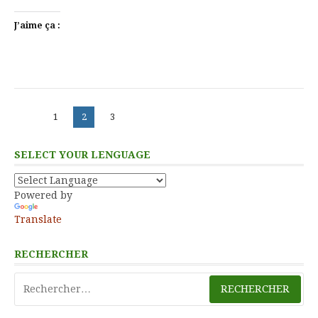
J’aime ça :
Pagination
Page
Page
Page
1
2
3
des
publications
SELECT YOUR LENGUAGE
Powered by
Translate
RECHERCHER
Rechercher :