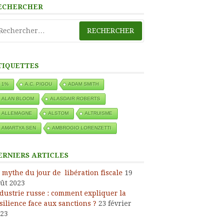
ECHERCHER
chercher :
TIQUETTES
1%
A.C. PIGOU
ADAM SMITH
ALAN BLOOM
ALASDAIR ROBERTS
ALLEMAGNE
ALSTOM
ALTRUISME
AMARTYA SEN
AMBROGIO LORENZETTI
ERNIERS ARTICLES
 mythe du jour de libération fiscale
19
ût 2023
dustrie russe : comment expliquer la
silience face aux sanctions ?
23 février
23