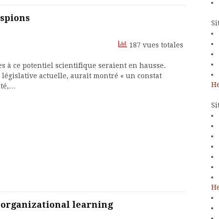
espions
Si
187 vues totales
es à ce potentiel scientifique seraient en hausse.
 législative actuelle, aurait montré « un constat
He
ité,…
Si
He
 organizational learning