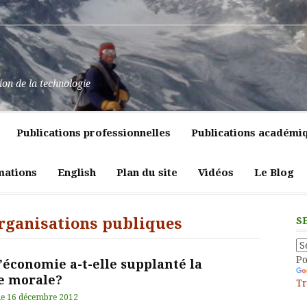
at
ssance
nt
pulence,
ns
tion de la technologie
lics
mment
e
itiques
Publications professionnelles
Publications académi
vreté
liques
ligeante
t
atrices
mations
English
Plan du site
Vidéos
Le Blog
eur
organisations publiques
S
P
économie a-t-elle supplanté la
e morale?
Tr
le
16 décembre 2012