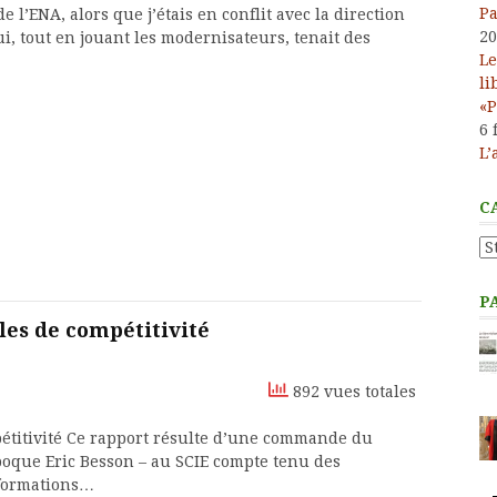
Pa
de l’ENA, alors que j’étais en conflit avec la direction
20
ui, tout en jouant les modernisateurs, tenait des
Le
li
«P
6 
L’
C
Ca
P
les de compétitivité
892 vues totales
étitivité Ce rapport résulte d’une commande du
poque Eric Besson – au SCIE compte tenu des
nformations…