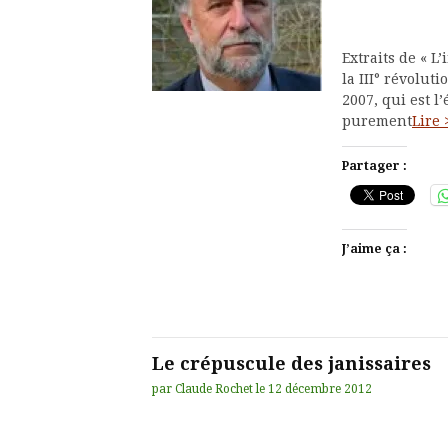
Extraits de « L
la III° révoluti
2007, qui est l
purement
Lire 
Partager :
J’aime ça :
Le crépuscule des janissaires
par
Claude Rochet
le
12 décembre 2012