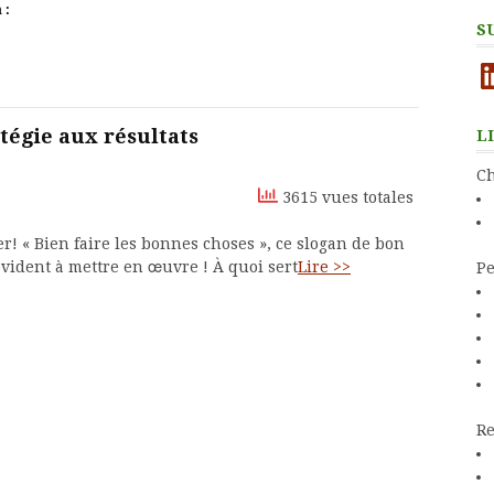
 :
S
Li
atégie aux résultats
L
Ch
3615 vues totales
er! « Bien faire les bonnes choses », ce slogan de bon
évident à mettre en œuvre ! À quoi sert
Lire >>
Pe
Re