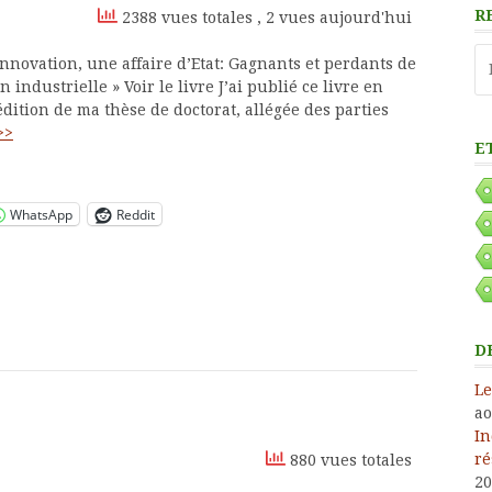
R
2388 vues totales
, 2 vues aujourd'hui
Re
’innovation, une affaire d’Etat: Gagnants et perdants de
on industrielle » Voir le livre J’ai publié ce livre en
’édition de ma thèse de doctorat, allégée des parties
>>
E
WhatsApp
Reddit
D
Le
ao
In
ré
880 vues totales
20