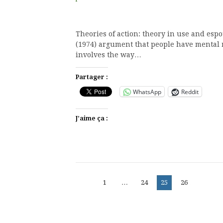
Theories of action: theory in use and esp
(1974) argument that people have mental m
involves the way…
Partager :
WhatsApp
Reddit
J’aime ça :
Pagination
Page
Page
Page
Page
1
…
24
25
26
des
publications