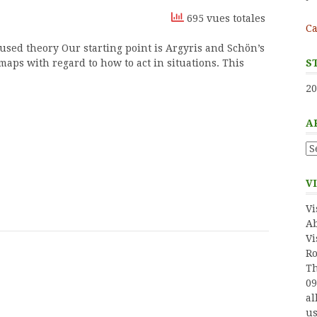
695 vues totales
Ca
oused theory Our starting point is Argyris and Schön’s
S
aps with regard to how to act in situations. This
20
A
Ar
V
Vi
Ab
Vi
Ro
Th
09
al
us