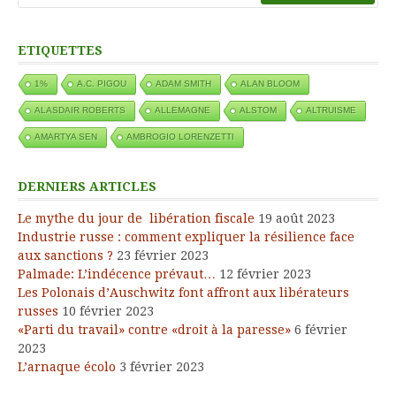
ETIQUETTES
1%
A.C. PIGOU
ADAM SMITH
ALAN BLOOM
ALASDAIR ROBERTS
ALLEMAGNE
ALSTOM
ALTRUISME
AMARTYA SEN
AMBROGIO LORENZETTI
DERNIERS ARTICLES
Le mythe du jour de libération fiscale
19 août 2023
Industrie russe : comment expliquer la résilience face
aux sanctions ?
23 février 2023
Palmade: L’indécence prévaut…
12 février 2023
Les Polonais d’Auschwitz font affront aux libérateurs
russes
10 février 2023
«Parti du travail» contre «droit à la paresse»
6 février
2023
L’arnaque écolo
3 février 2023