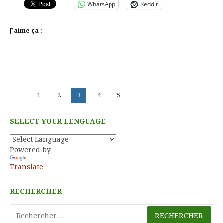
WhatsApp
Reddit
J’aime ça :
Pagination
Page
Page
Page
Page
Page
1
2
3
4
5
des
publications
SELECT YOUR LENGUAGE
Powered by
Translate
RECHERCHER
Rechercher :