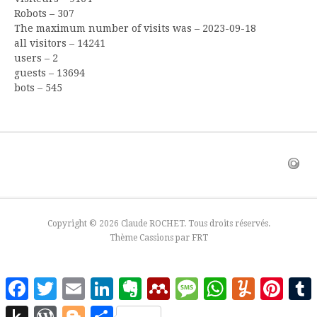
Robots – 307
The maximum number of visits was – 2023-09-18
all visitors – 14241
users – 2
guests – 13694
bots – 545
Copyright © 2026 Claude ROCHET. Tous droits réservés.
Thème Cassions par
FRT
Facebook
Twitter
Email
LinkedIn
Evernote
Mendeley
Message
WhatsApp
Yummly
Pinter
Push
WordPress
Blogger
Partager