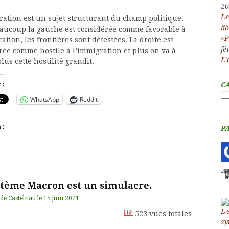
20
Le
ration est un sujet structurant du champ politique.
li
aucoup la gauche est considérée comme favorable à
«P
ation, les frontières sont détestées. La droite est
fé
rée comme hostile à l’immigration et plus on va à
L’
plus cette hostilité grandit.
C
 :
WhatsApp
Reddit
Ca
 :
P
stème Macron est un simulacre.
 de Castelnau
le
15 juin 2021
523 vues totales