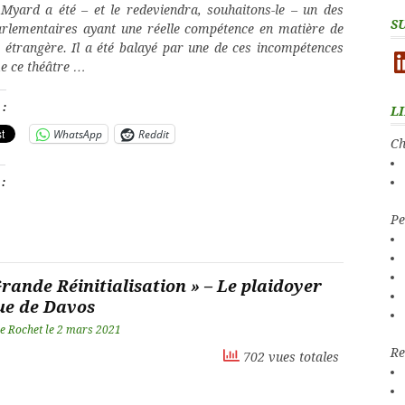
Myard a été – et le redeviendra, souhaitons-le – un des
S
arlementaires ayant une réelle compétence en matière de
e étrangère. Il a été balayé par une de ces incompétences
Li
e ce théâtre …
 :
L
WhatsApp
Reddit
Ch
 :
Pe
rande Réinitialisation » – Le plaidoyer
ue de Davos
e Rochet
le
2 mars 2021
Re
702 vues totales