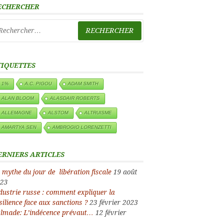
ECHERCHER
chercher :
TIQUETTES
1%
A.C. PIGOU
ADAM SMITH
ALAN BLOOM
ALASDAIR ROBERTS
ALLEMAGNE
ALSTOM
ALTRUISME
AMARTYA SEN
AMBROGIO LORENZETTI
ERNIERS ARTICLES
 mythe du jour de libération fiscale
19 août
23
dustrie russe : comment expliquer la
silience face aux sanctions ?
23 février 2023
lmade: L’indécence prévaut…
12 février