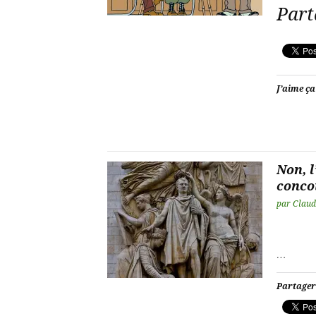
Part
J’aime ça
Non, l
conco
par
Claud
…
Partager