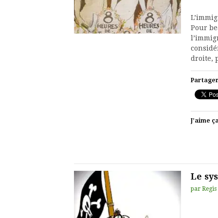
L’immig
Pour be
l’immigr
considé
droite, 
Partager
J’aime ça
Le sy
par
Regis