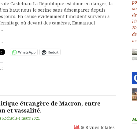
is de Castelnau La République est donc en danger, la
d’en haut nous le serine sans désemparer depuis
s jours. En cause évidemment l’incident survenu à
Hermitage où devant des caméras, Emmanuel
n…
 :
WhatsApp
Reddit
 :
litique étrangère de Macron, entre
on et vassalité.
e Rochet
le
4 mars 2021
M
668 vues totales