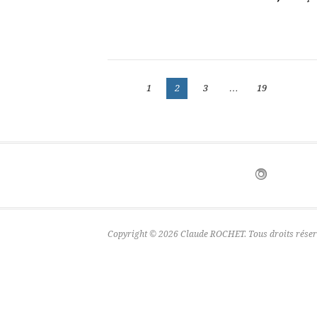
Pagination
Page
Page
Page
Page
1
2
3
…
19
des
publications
Copyright © 2026 Claude ROCHET. Tous droits réser