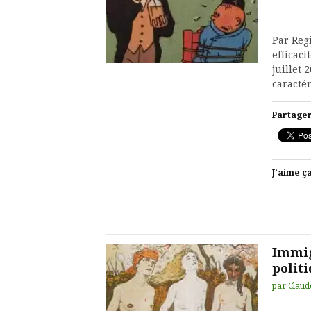
Par Regi
efficac
juillet 
caracté
Partager
J’aime ça
Immig
polit
par
Claud