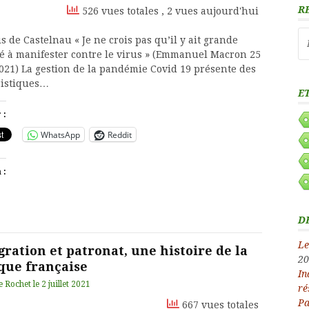
R
526 vues totales
, 2 vues aujourd'hui
Re
s de Castelnau « Je ne crois pas qu’il y ait grande
ité à manifester contre le virus » (Emmanuel Macron 25
2021) La gestion de la pandémie Covid 19 présente des
ristiques…
E
 :
WhatsApp
Reddit
 :
D
Le
ration et patronat, une histoire de la
20
ique française
In
e Rochet
le
2 juillet 2021
ré
Pa
667 vues totales