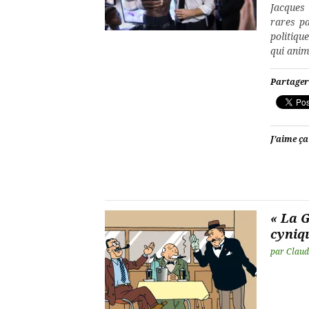
Jacques 
rares p
politiqu
qui anim
Partager
J’aime ça
« La G
cyniq
par
Claud