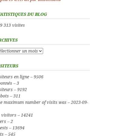
TATISTIQUES DU BLOG
9 313 visites
RCHIVES
chives
ISITEURS
siteurs en ligne – 9506
onnés – 3
siteurs – 9192
bots – 311
e maximum number of visits was – 2023-09-
l visitors – 14241
ers – 2
ests – 13694
ts – 545