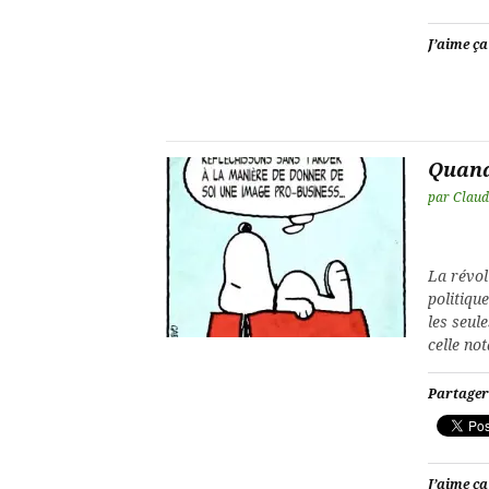
J’aime ça
Quand 
par
Claud
La révol
politiqu
les seul
celle n
Partager
J’aime ça