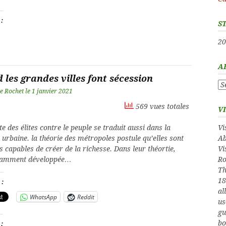
 :
S
20
A
les grandes villes font sécession
Ar
e Rochet
le
1 janvier 2021
569 vues totales
V
Vi
te des élites contre le peuple se traduit aussi dans la
Ab
e urbaine. la théorie des métropoles postule qu’elles sont
Vi
es capables de créer de la richesse. Dans leur théortie,
Ro
otamment développée…
Th
18
 :
al
WhatsApp
Reddit
us
gu
bo
 :