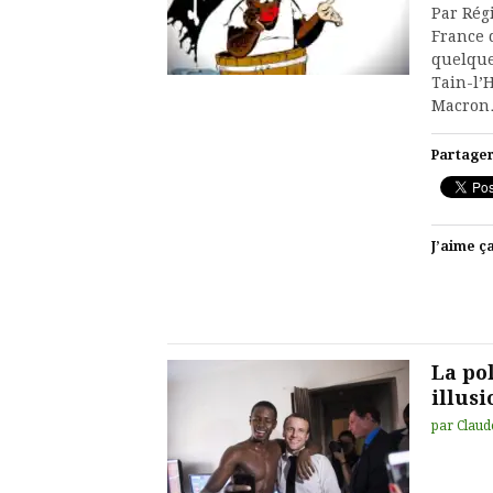
Par Rég
France 
quelque
Tain-l’
Macro
Partager
J’aime ça
La po
illusi
par
Claud