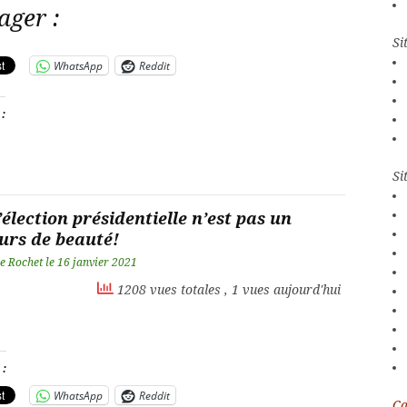
ager :
Si
WhatsApp
Reddit
 :
Si
’élection présidentielle n’est pas un
urs de beauté!
e Rochet
le
16 janvier 2021
1208 vues totales
, 1 vues aujourd'hui
 :
WhatsApp
Reddit
Ca