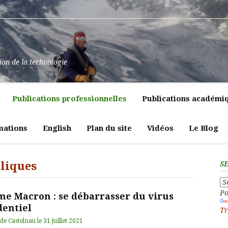
at
ssance
nt
pulence,
ns
tion de la technologie
lics
mment
e
itiques
Publications professionnelles
Publications académi
vreté
liques
ligeante
t
atrices
mations
English
Plan du site
Vidéos
Le Blog
eur
bliques
S
Po
me Macron : se débarrasser du virus
dentiel
Tr
 de Castelnau
le
31 juillet 2021