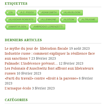
ETIQUETTES
1%
A.C. PIGOU
ADAM SMITH
ALAN BLOOM
ALASDAIR ROBERTS
ALLEMAGNE
ALSTOM
ALTRUISME
AMARTYA SEN
AMBROGIO LORENZETTI
DERNIERS ARTICLES
Le mythe du jour de libération fiscale
19 août 2023
Industrie russe : comment expliquer la résilience face
aux sanctions ?
23 février 2023
Palmade: L’indécence prévaut…
12 février 2023
Les Polonais d’Auschwitz font affront aux libérateurs
russes
10 février 2023
«Parti du travail» contre «droit à la paresse»
6 février
2023
L’arnaque écolo
3 février 2023
CATÉGORIES