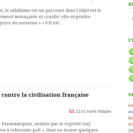
R
 le nihilisme est un parcours dont l’objet est le
Re
rcément menaçante ni cruelle: elle engendre
ence du nouveau » « S’il est…
E
 contre la civilisation française
D
Le
2151 vues totales
ao
In
e Panoramiques, animée par le regretté Guy
ré
es à rebrousse poil », dont on trouve quelques
20