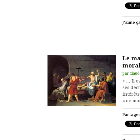
J’aime ça
Le ma
mora
par
Claud
« … Il e
ses décr
intérêts
une mon
Partager