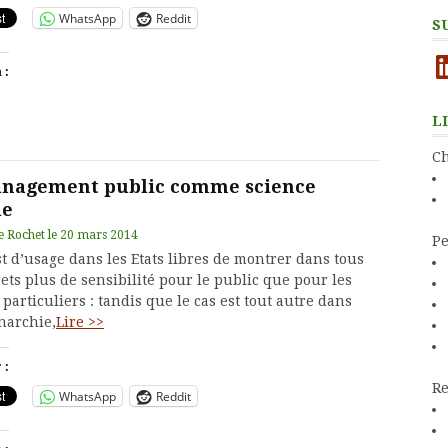
WhatsApp
Reddit
S
Li
 :
L
Ch
nagement public comme science
le
e Rochet
le
20 mars 2014
Pe
st d’usage dans les Etats libres de montrer dans tous
ets plus de sensibilité pour le public que pour les
 particuliers : tandis que le cas est tout autre dans
archie,
Lire >>
 :
Re
WhatsApp
Reddit