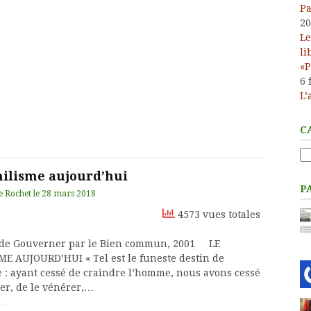
Pa
20
Le
li
«P
6 
L’
C
Ca
hilisme aujourd’hui
P
e Rochet
le
28 mars 2018
4573 vues totales
 de Gouverner par le Bien commun, 2001 LE
ME AUJOURD’HUI « Tel est le funeste destin de
e : ayant cessé de craindre l’homme, nous avons cessé
mer, de le vénérer,…