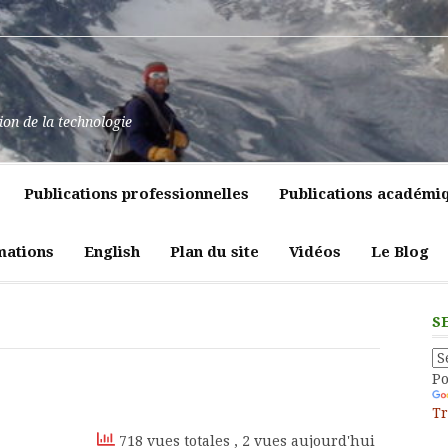
at
ssance
nt
pulence,
ns
tion de la technologie
lics
mment
e
itiques
Publications professionnelles
Publications académi
vreté
liques
ligeante
t
atrices
mations
English
Plan du site
Vidéos
Le Blog
eur
S
P
Tr
718 vues totales
, 2 vues aujourd'hui