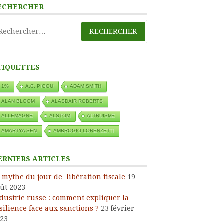
ECHERCHER
chercher :
TIQUETTES
1%
A.C. PIGOU
ADAM SMITH
ALAN BLOOM
ALASDAIR ROBERTS
ALLEMAGNE
ALSTOM
ALTRUISME
AMARTYA SEN
AMBROGIO LORENZETTI
ERNIERS ARTICLES
 mythe du jour de libération fiscale
19
ût 2023
dustrie russe : comment expliquer la
silience face aux sanctions ?
23 février
23