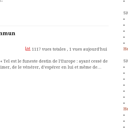
 :
Si
commun
He
1117 vues totales
, 1 vues aujourd'hui
Si
Tel est le funeste destin de l’Europe : ayant cessé de
aimer, de le vénérer, d’espérer en lui et même de…
He