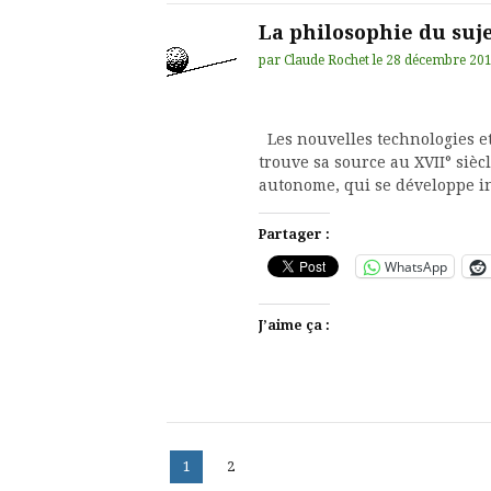
La philosophie du suje
par
Claude Rochet
le
28 décembre 20
Les nouvelles technologies et
trouve sa source au XVII° sièc
autonome, qui se développe 
Partager :
WhatsApp
J’aime ça :
Pagination
Page
Page
1
2