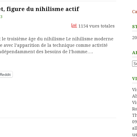
t, figure du nihilisme actif
Ca
13
1154 vues totales
S
20
 le troisième âge du nihilisme Le nihilisme moderne
le avec l’apparition de la technique comme activité
indépendamment des besoins de l’homme….
A
Ar
Reddit
V
Vi
Ab
Vi
Ro
Th
09
al
us