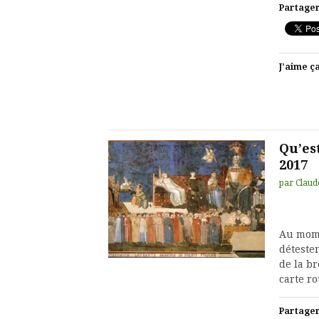
Partager
J’aime ça
Qu’es
2017
par
Claud
Au mome
détesten
de la b
carte ro
Partager