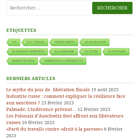
Rechercher :
ETIQUETTES
1%
A.C. PIGOU
ADAM SMITH
ALAN BLOOM
ALASDAIR ROBERTS
ALLEMAGNE
ALSTOM
ALTRUISME
AMARTYA SEN
AMBROGIO LORENZETTI
DERNIERS ARTICLES
Le mythe du jour de libération fiscale
19 août 2023
Industrie russe : comment expliquer la résilience face
aux sanctions ?
23 février 2023
Palmade: L’indécence prévaut…
12 février 2023
Les Polonais d’Auschwitz font affront aux libérateurs
russes
10 février 2023
«Parti du travail» contre «droit à la paresse»
6 février
2023