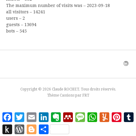
The maximum number of visits was – 2023-09-18
all visitors – 14241
users – 2
guests – 13694
bots – 545
Copyright © 2026 Claude ROCHET. Tous droits réservés.
Thème Cassions par
FRT
Facebook
Twitter
Email
LinkedIn
Evernote
Mendeley
Message
WhatsApp
Yummly
Pinter
Push
WordPress
Blogger
Partager
to