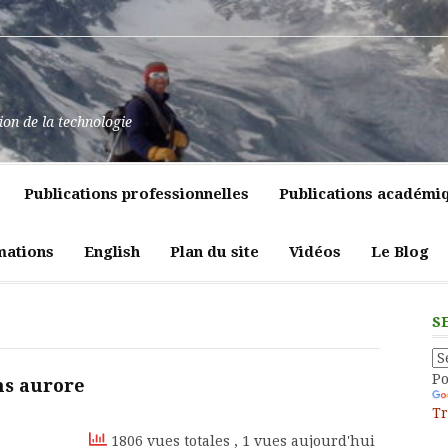
at
ssance
nt
pulence,
ns
tion de la technologie
lics
mment
e
itiques
Publications professionnelles
Publications académi
vreté
liques
ligeante
t
atrices
mations
English
Plan du site
Vidéos
Le Blog
eur
S
P
ns aurore
Tr
1806 vues totales
, 1 vues aujourd'hui