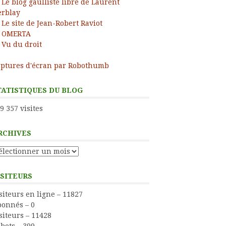
Le blog gaulliste libre de Laurent
rblay
Le site de Jean-Robert Raviot
OMERTA
Vu du droit
ptures d'écran par Robothumb
TATISTIQUES DU BLOG
9 357 visites
RCHIVES
chives
ISITEURS
siteurs en ligne – 11827
onnés – 0
siteurs – 11428
bots – 399