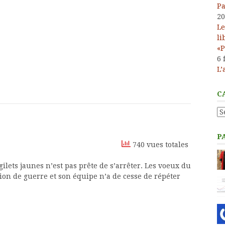
Pa
20
Le
li
«P
6 
L’
C
Ca
P
740 vues totales
ilets jaunes n’est pas prête de s’arrêter. Les voeux du
ion de guerre et son équipe n’a de cesse de répéter