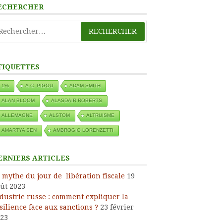
ECHERCHER
chercher :
TIQUETTES
1%
A.C. PIGOU
ADAM SMITH
ALAN BLOOM
ALASDAIR ROBERTS
ALLEMAGNE
ALSTOM
ALTRUISME
AMARTYA SEN
AMBROGIO LORENZETTI
ERNIERS ARTICLES
 mythe du jour de libération fiscale
19
ût 2023
dustrie russe : comment expliquer la
silience face aux sanctions ?
23 février
23