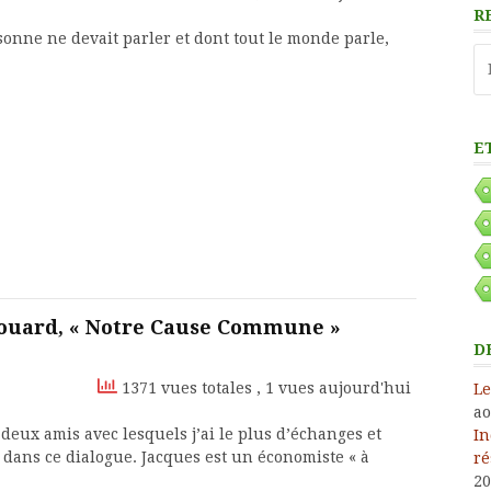
R
rsonne ne devait parler et dont tout le monde parle,
Re
E
houard, « Notre Cause Commune »
D
1371 vues totales
, 1 vues aujourd'hui
Le
ao
deux amis avec lesquels j’ai le plus d’échanges et
In
 dans ce dialogue. Jacques est un économiste « à
ré
20