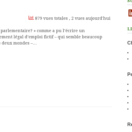
S
Li
879 vues totales
, 2 vues aujourd'hui
L
 parlementaire? » comme a pu l’écrire un
ment légal d’emploi fictif – qui semble beaucoup
Ch
des deux mondes –…
Pe
Re