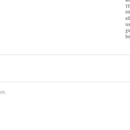
Th
09
al
us
gu
bo
vés.