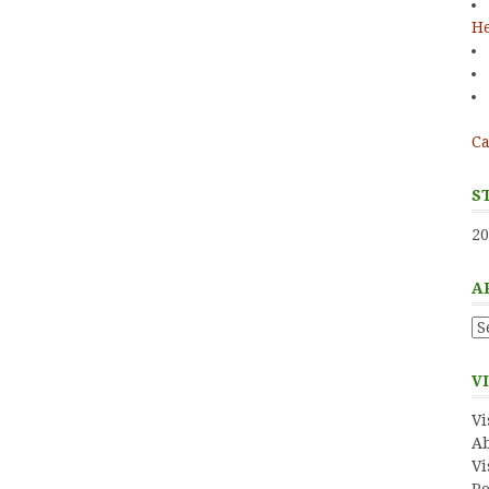
He
Ca
S
20
A
Ar
V
Vi
Ab
Vi
Ro