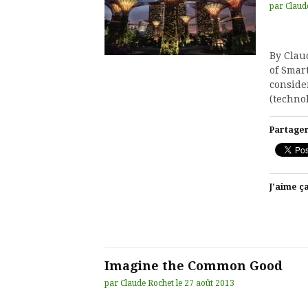
par
Claud
By Clau
of Smar
consider
(techno
Partager
J’aime ça
Imagine the Common Good
par
Claude Rochet
le
27 août 2013