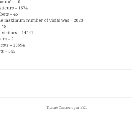
onnés – 0
siteurs – 1674
bots – 45
e maximum number of visits was – 2023-
-18
l visitors – 14241
ers – 2
ests – 13694
ts – 545
Thème Cassions par
FRT