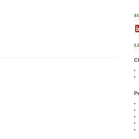
S
Li
L
Ch
Pe