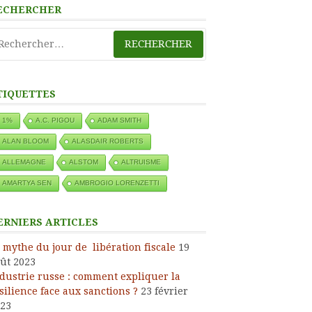
ECHERCHER
chercher :
TIQUETTES
1%
A.C. PIGOU
ADAM SMITH
ALAN BLOOM
ALASDAIR ROBERTS
ALLEMAGNE
ALSTOM
ALTRUISME
AMARTYA SEN
AMBROGIO LORENZETTI
ERNIERS ARTICLES
 mythe du jour de libération fiscale
19
ût 2023
dustrie russe : comment expliquer la
silience face aux sanctions ?
23 février
23