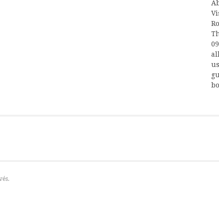
Ab
Vi
Ro
Th
09
al
us
gu
bo
vés.