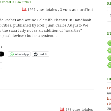
e Rochet
le
8 août 2021
R
1567 vues totales
, 3 vues aujourd'hui
Re
de Rochet and Amine Belemlih Chapter in Handbook
t Cities, published by Prof. Juan Carlos Augusto We
 the smart city not as an addition of “smarties”
E
logical devices) but as a system…
 :
WhatsApp
Reddit
 :
D
Le
ao
In
ré
20
273 vues totales