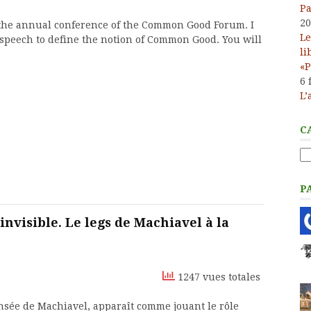
Pa
20
 the annual conference of the Common Good Forum. I
Le
peech to define the notion of Common Good. You will
li
«P
6 
L’
C
Ca
P
isible. Le legs de Machiavel à la
1247 vues totales
nsée de Machiavel, apparaît comme jouant le rôle