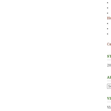
He
Ca
S
20
A
Ar
V
Vi