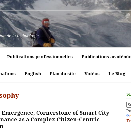
at
ssance
nt
pulence,
ns
tion de la technologie
lics
mment
e
itiques
Publications professionnelles
Publications académi
vreté
liques
ligeante
t
atrices
mations
English
Plan du site
Vidéos
Le Blog
eur
osophy
S
P
l Emergence, Cornerstone of Smart City
nance as a Complex Citizen-Centric
Tr
em