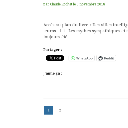
par
Claude Rochet
le
5 novembre 2018
Accès au plan du livre « Des villes intellig
euros 1.1 Les mythes sympathiques et moi
toujours été…
Partager :
WhatsApp
Reddit
J’aime ça :
Pagination
Page
Page
1
2
des