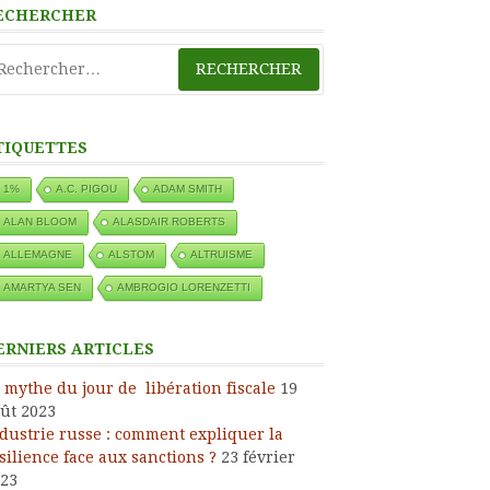
ECHERCHER
chercher :
TIQUETTES
1%
A.C. PIGOU
ADAM SMITH
ALAN BLOOM
ALASDAIR ROBERTS
ALLEMAGNE
ALSTOM
ALTRUISME
AMARTYA SEN
AMBROGIO LORENZETTI
ERNIERS ARTICLES
 mythe du jour de libération fiscale
19
ût 2023
dustrie russe : comment expliquer la
silience face aux sanctions ?
23 février
23