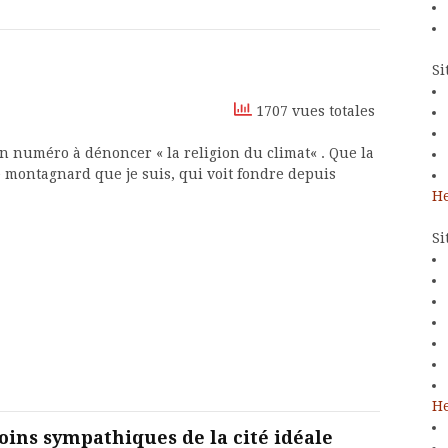
Si
1707 vues totales
 numéro à dénoncer « la religion du climat« . Que la
e montagnard que je suis, qui voit fondre depuis
He
Si
He
ins sympathiques de la cité idéale