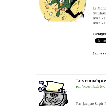
Le Mond
Guillau
livre « 
livre «
Partager
J’aime ça
Les conséqu
par
Jacques Sapir
le
4
Par Jacque Sapir 