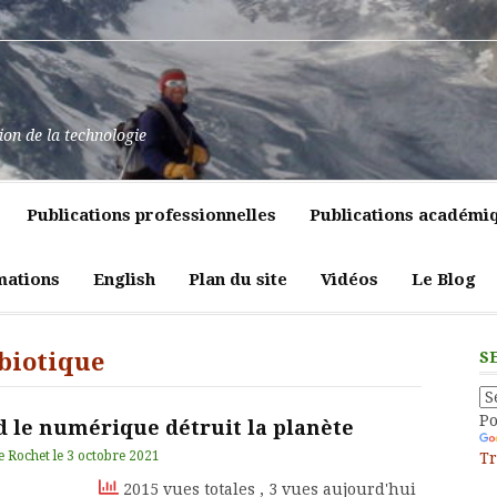
at
ssance
nt
pulence,
ns
tion de la technologie
lics
mment
e
itiques
Publications professionnelles
Publications académi
vreté
liques
ligeante
t
atrices
mations
English
Plan du site
Vidéos
Le Blog
eur
biotique
S
P
 le numérique détruit la planète
e Rochet
le
3 octobre 2021
Tr
2015 vues totales
, 3 vues aujourd'hui