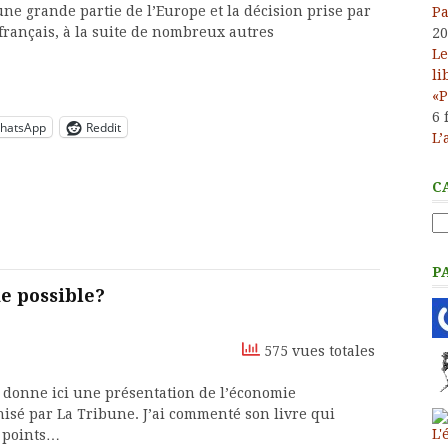
une grande partie de l’Europe et la décision prise par
Pa
rançais, à la suite de nombreux autres
20
Le
li
«P
6 
hatsApp
Reddit
L’
C
Ca
P
e possible?
575 vues totales
 donne ici une présentation de l’économie
isé par La Tribune. J’ai commenté son livre qui
x points…