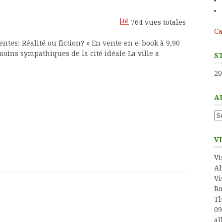
764 vues totales
Ca
entes: Réalité ou fiction? » En vente en e-book à 9,90
ns sympathiques de la cité idéale La ville a
S
20
A
Ar
V
Vi
Ab
Vi
Ro
Th
09
al