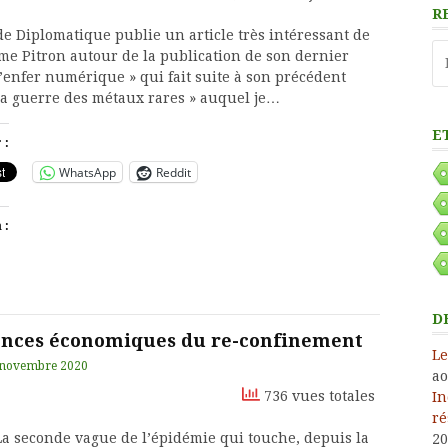
R
e Diplomatique publie un article très intéressant de
Re
me Pitron autour de la publication de son dernier
L’enfer numérique » qui fait suite à son précédent
 La guerre des métaux rares » auquel je…
E
 :
WhatsApp
Reddit
 :
D
ences économiques du re-confinement
Le
 novembre 2020
ao
736 vues totales
In
ré
La seconde vague de l’épidémie qui touche, depuis la
20