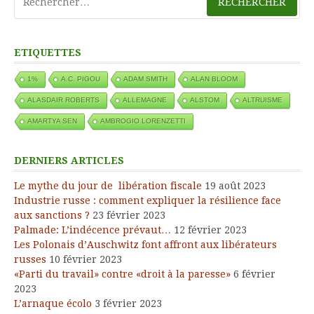
ETIQUETTES
1%
A.C. PIGOU
ADAM SMITH
ALAN BLOOM
ALASDAIR ROBERTS
ALLEMAGNE
ALSTOM
ALTRUISME
AMARTYA SEN
AMBROGIO LORENZETTI
DERNIERS ARTICLES
Le mythe du jour de libération fiscale
19 août 2023
Industrie russe : comment expliquer la résilience face
aux sanctions ?
23 février 2023
Palmade: L’indécence prévaut…
12 février 2023
Les Polonais d’Auschwitz font affront aux libérateurs
russes
10 février 2023
«Parti du travail» contre «droit à la paresse»
6 février
2023
L’arnaque écolo
3 février 2023