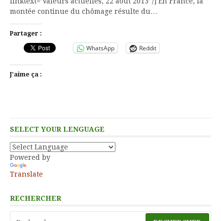
linktext=’Valeurs actuelles, 22 aout 2013′ /] En France, la
montée continue du chômage résulte du…
Partager :
WhatsApp
Reddit
J’aime ça :
SELECT YOUR LENGUAGE
Powered by
Translate
RECHERCHER
Rechercher :