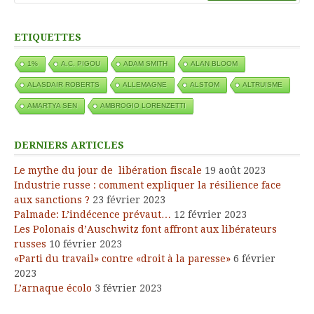
ETIQUETTES
1%
A.C. PIGOU
ADAM SMITH
ALAN BLOOM
ALASDAIR ROBERTS
ALLEMAGNE
ALSTOM
ALTRUISME
AMARTYA SEN
AMBROGIO LORENZETTI
DERNIERS ARTICLES
Le mythe du jour de libération fiscale
19 août 2023
Industrie russe : comment expliquer la résilience face
aux sanctions ?
23 février 2023
Palmade: L’indécence prévaut…
12 février 2023
Les Polonais d’Auschwitz font affront aux libérateurs
russes
10 février 2023
«Parti du travail» contre «droit à la paresse»
6 février
2023
L’arnaque écolo
3 février 2023