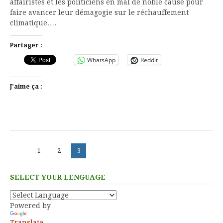
affairistes et les politiciens en mal de noble cause pour
faire avancer leur démagogie sur le réchauffement
climatique….
Partager :
WhatsApp
Reddit
J’aime ça :
Pagination
Page
Page
Page
1
2
3
des
publications
SELECT YOUR LENGUAGE
Powered by
Translate