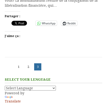
vous? La mondialisation résulte de la conjugaison de la
libéralisation financière, qui…
Partager :
WhatsApp
Reddit
J’aime ça :
Pagination
Page
Page
Page
1
2
3
des
publications
SELECT YOUR LENGUAGE
Powered by
Translate