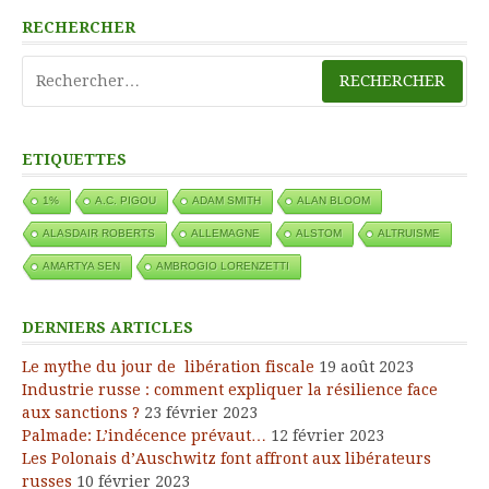
RECHERCHER
Rechercher :
ETIQUETTES
1%
A.C. PIGOU
ADAM SMITH
ALAN BLOOM
ALASDAIR ROBERTS
ALLEMAGNE
ALSTOM
ALTRUISME
AMARTYA SEN
AMBROGIO LORENZETTI
DERNIERS ARTICLES
Le mythe du jour de libération fiscale
19 août 2023
Industrie russe : comment expliquer la résilience face
aux sanctions ?
23 février 2023
Palmade: L’indécence prévaut…
12 février 2023
Les Polonais d’Auschwitz font affront aux libérateurs
russes
10 février 2023