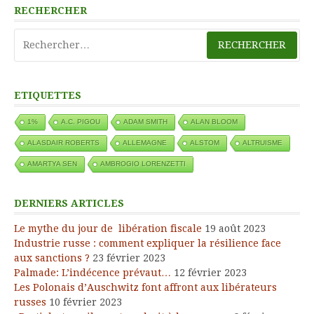
RECHERCHER
Rechercher :
ETIQUETTES
1%
A.C. PIGOU
ADAM SMITH
ALAN BLOOM
ALASDAIR ROBERTS
ALLEMAGNE
ALSTOM
ALTRUISME
AMARTYA SEN
AMBROGIO LORENZETTI
DERNIERS ARTICLES
Le mythe du jour de libération fiscale
19 août 2023
Industrie russe : comment expliquer la résilience face
aux sanctions ?
23 février 2023
Palmade: L’indécence prévaut…
12 février 2023
Les Polonais d’Auschwitz font affront aux libérateurs
russes
10 février 2023