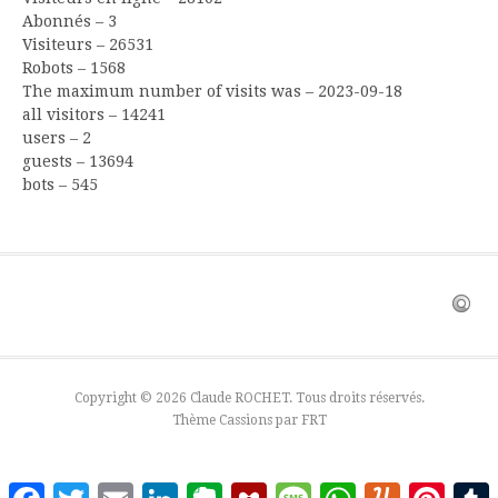
Abonnés – 3
Visiteurs – 26531
Robots – 1568
The maximum number of visits was – 2023-09-18
all visitors – 14241
users – 2
guests – 13694
bots – 545
Copyright © 2026 Claude ROCHET. Tous droits réservés.
Thème Cassions par
FRT
Facebook
Twitter
Email
LinkedIn
Evernote
Mendeley
Message
WhatsApp
Yummly
Pinter