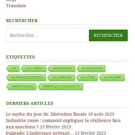
Translate
RECHERCHER
Rechercher :
ETIQUETTES
1%
A.C. PIGOU
ADAM SMITH
ALAN BLOOM
ALASDAIR ROBERTS
ALLEMAGNE
ALSTOM
ALTRUISME
AMARTYA SEN
AMBROGIO LORENZETTI
DERNIERS ARTICLES
Le mythe du jour de libération fiscale
19 août 2023
Industrie russe : comment expliquer la résilience face
aux sanctions ?
23 février 2023
Palmade: L’indécence prévaut…
12 février 2023