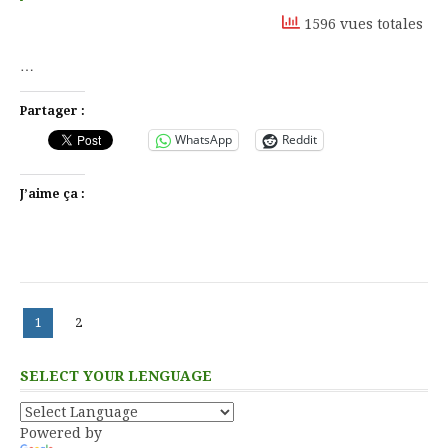
1596 vues totales
…
Partager :
WhatsApp
Reddit
J’aime ça :
Pagination
Page
Page
1
2
des
publications
SELECT YOUR LENGUAGE
Powered by